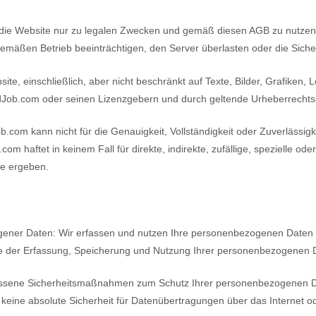
die Website nur zu legalen Zwecken und gemäß diesen AGB zu nutzen. Si
emäßen Betrieb beeinträchtigen, den Server überlasten oder die Siche
ite, einschließlich, aber nicht beschränkt auf Texte, Bilder, Grafiken,
dJob.com oder seinen Lizenzgebern und durch geltende Urheberrechts
om kann nicht für die Genauigkeit, Vollständigkeit oder Zuverlässigke
om haftet in keinem Fall für direkte, indirekte, zufällige, spezielle o
te ergeben.
ener Daten: Wir erfassen und nutzen Ihre personenbezogenen Daten g
e der Erfassung, Speicherung und Nutzung Ihrer personenbezogenen Da
messene Sicherheitsmaßnahmen zum Schutz Ihrer personenbezogenen Da
eine absolute Sicherheit für Datenübertragungen über das Internet od